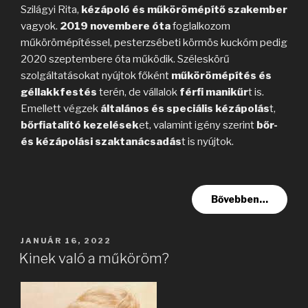
Szilágyi Rita,
kézápoló és műkörömépítő szakember
vagyok.
2019 novembere óta
foglalkozom
műkörömépítéssel, pesterzsébeti körmös kuckóm pedig
2020 szeptembere óta működik. Széleskörű
szolgáltatásokat nyújtok főként
műkörömépítés és
géllakkfestés
terén, de vállalok
férfi manikűr
t is.
Emellett végzek
általános és speciális kézápolás
t,
bőrfiatalító kezelések
et, valamint igény szerint
bőr-
és kézápolási szaktanácsadás
t is nyújtok.
Bővebben…
BEKÜLDVE:
JANUÁR 16, 2022
Kinek való a műköröm?