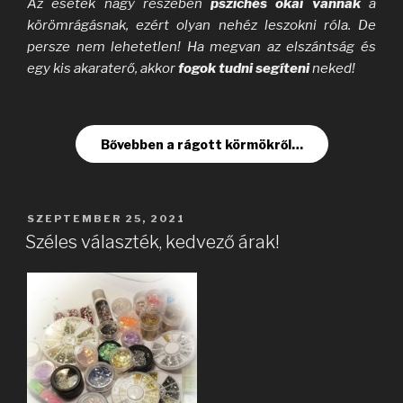
Az esetek nagy részében
pszichés okai vannak
a
körömrágásnak, ezért olyan nehéz leszokni róla. De
persze nem lehetetlen! Ha megvan az elszántság és
egy kis akaraterő, akkor
fogok tudni segíteni
neked!
Bővebben a rágott körmökről…
BEKÜLDVE:
SZEPTEMBER 25, 2021
Széles választék, kedvező árak!