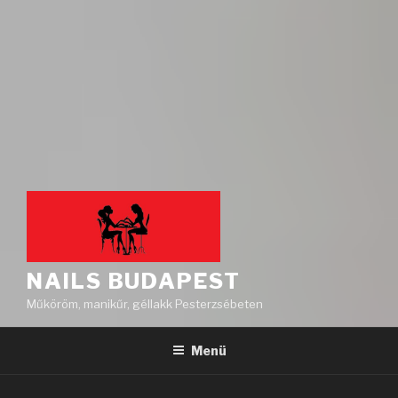
NAILS BUDAPEST
Műköröm, manikűr, géllakk Pesterzsébeten
Menü