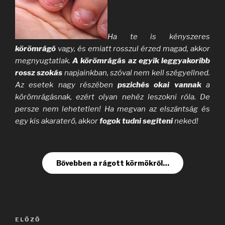
Ha te is kényszeres
körömrágó
vagy, és emiatt rosszul érzed magad, akkor
megnyugtatlak.
A körömrágás az egyik leggyakoribb
rossz szokás
napjainkban, szóval nem kell szégyellned.
Az esetek nagy részében
pszichés okai vannak
a
körömrágásnak, ezért olyan nehéz leszokni róla. De
persze nem lehetetlen! Ha megvan az elszántság és
egy kis akaraterő, akkor
fogok tudni segíteni
neked!
Bővebben a rágott körmökről…
Bejegyzés
Korábbi
ELŐZŐ