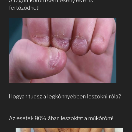
A rágott köröm sérülékeny és el is
fertőződhet!
Hogyan tudsz a legkönnyebben leszokni róla?
Az esetek 80%-ában leszoktat a műköröm!