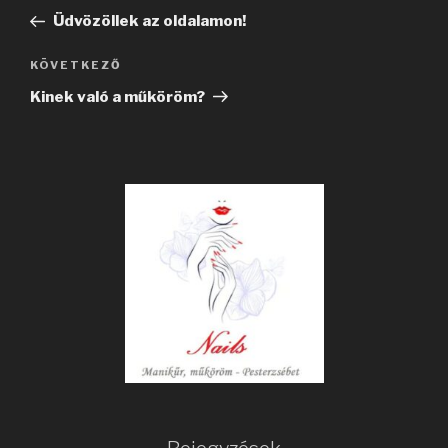
navigáció
bejegyzés
Üdvözöllek az oldalamon!
Következő
KÖVETKEZŐ
bejegyzés
Kinek való a műköröm?