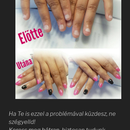
Ha Te is ezzel a problémával küzdesz, ne
szégyelld!
Keress meg bátran
, biztosan tudunk