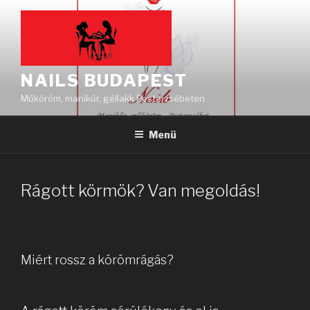
Tartalomhoz
NAILS BUDAPEST
Műköröm, manikűr, géllakk Pesterzsébeten
Menü
Rágott körmök? Van megoldás!
Miért rossz a körömrágás?