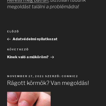
megoldást találni a problémádra!
Bejegyzés
Korábbi
ELŐZŐ
navigáció
bejegyzés
Adatvédelmi nyilatkozat
Következő
KÖVETKEZŐ
bejegyzés
Kinek való a műköröm?
BEKÜLDVE:
NOVEMBER 17, 2021
SZERZŐ:
CONNIE2
Rágott körmök? Van megoldás!