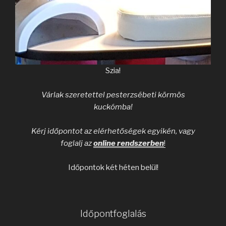
Szia!
Várlak szeretettel pesterzsébeti körmös
kuckómba!
Kérj időpontot az elérhetőségek egyikén, vagy
foglalj az
online rendszerben
!
Időpontok két héten belül!
Időpontfoglalás