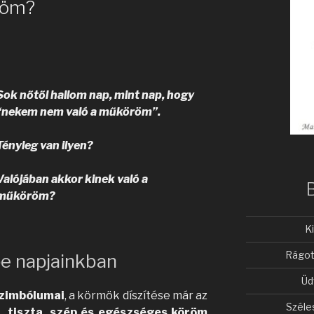
röm?
Sok nőtől hallom nap, mint nap, hogy
“nekem nem való a műköröm”.
Tényleg van ilyen?
Valójában akkor kinek való a
műköröm?
K
Rágot
e napjainkban
Üd
szimbólumai
, a körmök díszítése már az
Széle
t, tiszta, szép és egészséges köröm