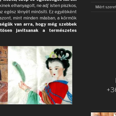
inek elhanyagolt, ne adj’ isten piszkos,
Miért szere
az egész lényét minősíti. Ez egyébként
szont, mint minden másban, a körmök
őségük van arra, hogy még szebbek
tősen javítsanak a természetes
+3