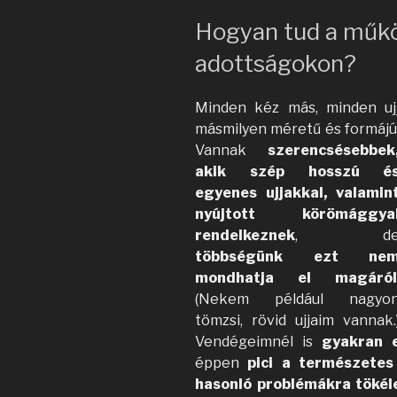
Hogyan tud a műkör
adottságokon?
Minden kéz más, minden uj
másmilyen méretű és formájú
Vannak
szerencsésebbek
akik szép hosszú é
egyenes ujjakkal, valamin
nyújtott körömággya
rendelkeznek
, d
többségünk ezt ne
mondhatja el magáró
(Nekem például nagyo
tömzsi, rövid ujjaim vannak.
Vendégeimnél is
gyakran e
éppen
pici a természete
hasonló problémákra tökél