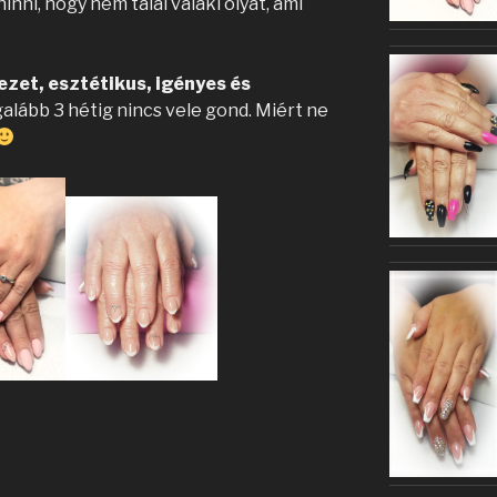
hinni, hogy nem talál valaki olyat, ami
zet, esztétikus, igényes és
galább 3 hétig nincs vele gond. Miért ne