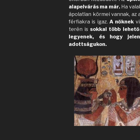
alapelvárás ma már.
Ha valak
ápolatlan körmei vannak, az 
férfiakra is igaz.
A nőknek
vi
terén is
sokkal több lehet
legyenek, és hogy jelen
adottságukon.