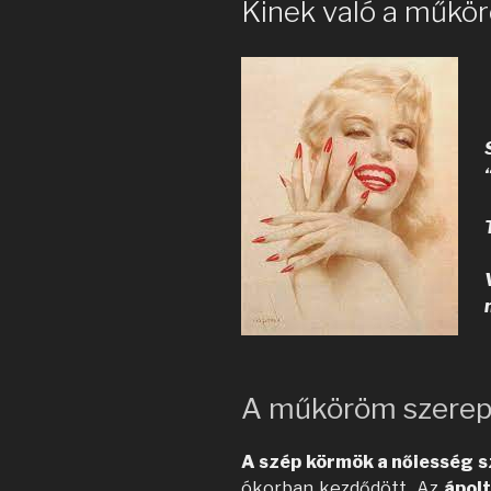
Kinek való a műkö
A műköröm szerep
A szép körmök a nőiesség 
ókorban kezdődött. Az
ápol