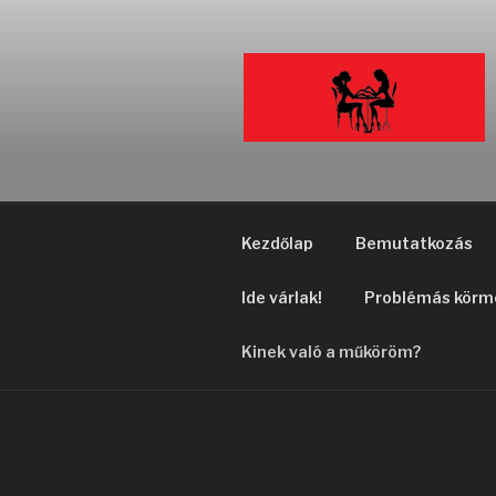
Tartalomhoz
Kezdőlap
Bemutatkozás
Ide várlak!
Problémás körm
Kinek való a műköröm?