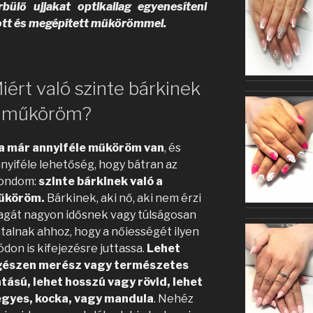
rbülő ujjakat optikailag egyenesíteni
tott és megépített műkörömmel.
iért való szinte bárkinek
 műköröm?
a már annyiféle műköröm van
, és
nyiféle lehetőség, hogy bátran az
ondom:
szinte bárkinek való a
űköröm.
Bárkinek, aki nő, aki nem érzi
gát nagyon idősnek vagy túlságosan
atalnak ahhoz, hogy a nőiességét ilyen
don is kifejezésre juttassa.
Lehet
gészen merész vagy természetes
tású, lehet hosszú vagy rövid, lehet
gyes, kocka, vagy mandula
. Nehéz