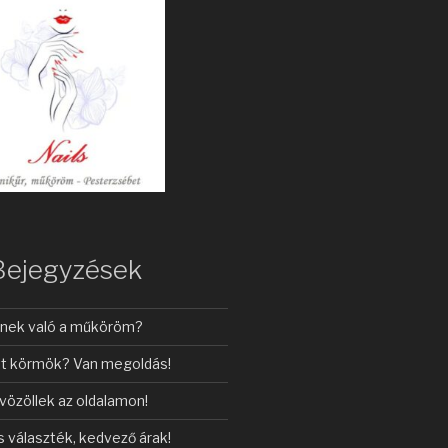
Bejegyzések
inek való a műköröm?
t körmök? Van megoldás!
vözöllek az oldalamon!
s választék, kedvező árak!