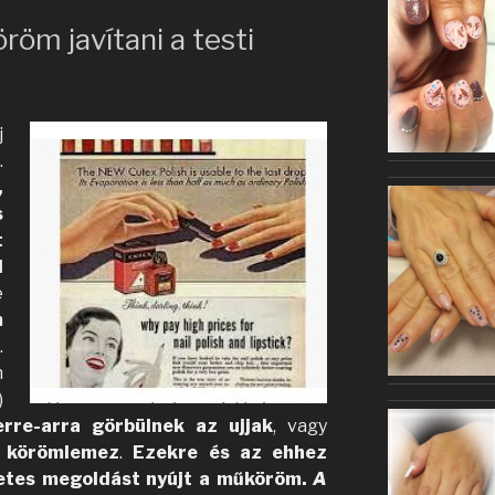
öm javítani a testi
j
.
,
s
t
l
e
m
l
.
n
)
rre-arra görbülnek az ujjak
, vagy
s körömlemez
.
Ezekre és az ehhez
etes megoldást nyújt a műköröm.
A