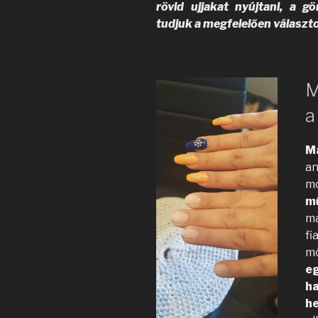
rövid ujjakat nyújtani, a gö
tudjuk a megfelelően válasz
M
a
M
an
m
m
ma
fi
mó
e
ha
he