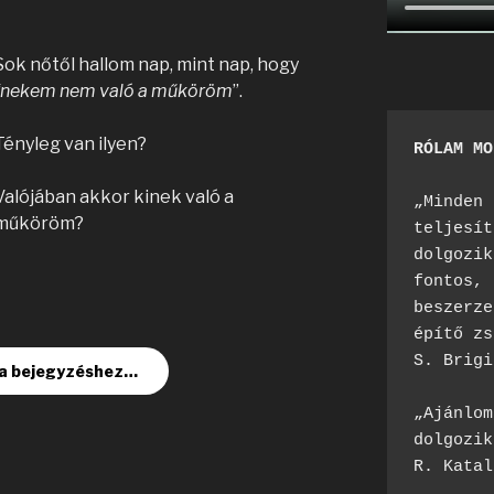
Sok nőtől hallom nap, mint nap, hogy
“nekem nem való a műköröm
”.
Tényleg van ilyen?
RÓLAM MO
Valójában akkor kinek való a
„Minden 
műköröm?
teljesít
dolgozik
fontos, 
beszerze
építő zs
S. Brigi
 a bejegyzéshez…
„Ajánlom
dolgozik
R. Katal