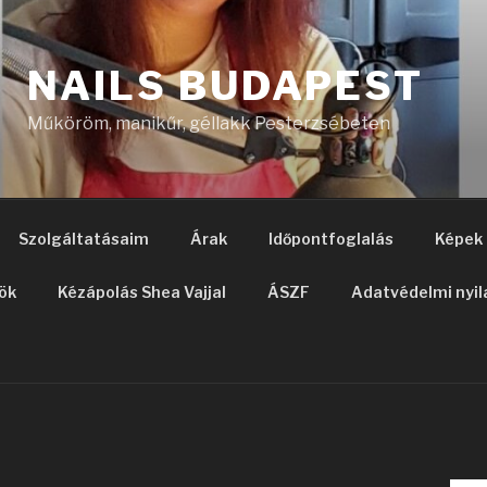
NAILS BUDAPEST
Műköröm, manikűr, géllakk Pesterzsébeten
Szolgáltatásaim
Árak
Időpontfoglalás
Képek
ök
Kézápolás Shea Vajjal
ÁSZF
Adatvédelmi nyil