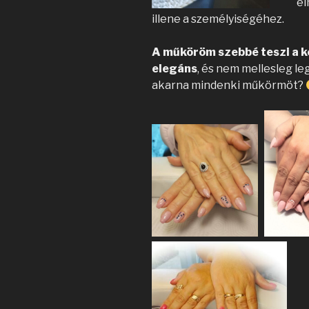
el
illene a személyiségéhez.
A műköröm szebbé teszi a ke
elegáns
, és nem mellesleg le
akarna mindenki műkörmöt?