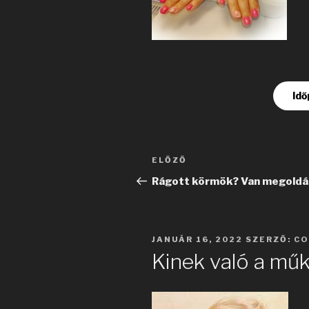
Idő
Bejegyzés
Korábbi
ELŐZŐ
navigáció
bejegyzés
Rágott körmök? Van megoldá
BEKÜLDVE:
JANUÁR 16, 2022
SZERZŐ:
CO
Kinek való a mű