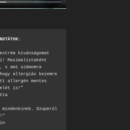
NDTÁTOK:
extrém kívánságomat 
i! Maximalistaként 
, s ami számomra 
hogy allergiás kezemre 
tt allergén mentes 
elét is!”

tta

 mindenkinek. Szuperűl 
!”

in
