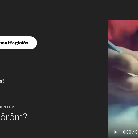
pontfoglalás
s!
NNIE2
köröm?