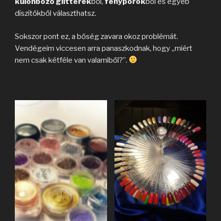
különböző glitterek
ből,
fényporok
ból és egyéb
díszítőkből választhatsz.
Sokszor pont ez, a bőség zavara okoz problémát.
Vendégeim viccesen arra panaszkodnak, hogy „miért
nem csak kétféle van valamiből?”.