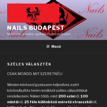
Tartalomhoz
NAILS BUDAPEST
Műköröm, manikűr, géllakk Pesterzsébeten
Menü
SZÉLES VÁLASZTÉK
CSAK MONDD, MIT SZERETNÉL!
Minden kérésed igyekszem teljesíteni, ezért
körömdíszítés terén rendkívül széles választékkal
rendelkezem. Nálam több, mint
200 szín
ből,
100
mintá
ból,
25 féle különböző méretű strasszkő
ből,