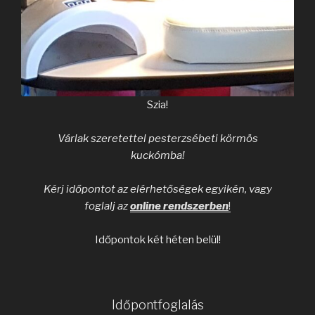
Szia!
Várlak szeretettel pesterzsébeti körmös
kuckómba!
Kérj időpontot az elérhetőségek egyikén, vagy
foglalj az
online rendszerben
!
Időpontok két héten belül!
Időpontfoglalás