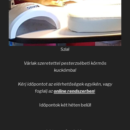
Szia!
Várlak szeretettel pesterzsébeti körmös
kuckómba!
Kérj időpontot az elérhetőségek egyikén, vagy
foglalj az
online rendszerben
!
Időpontok két héten belül!