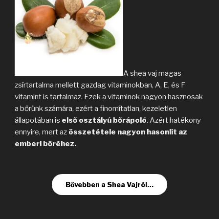
A shea vaj magas
zsírtartalma mellett gazdag vitaminokban, A, E, és F
vitamint is tartalmaz. Ezek a vitaminok nagyon hasznosak
a bőrünk számára, ezért a finomítatlan, kezeletlen
állapotában is
első osztályú bőrápoló
. Azért hatékony
ennyire, mert az
összetétele nagyon hasonlít az
emberi bőréhez.
Bővebben a Shea Vajról…