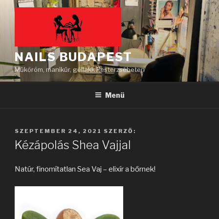
Tartalomhoz
NAILS BUDAPEST
Műköröm, manikűr, géllakk Pesterzsébeten
Menü
BEKÜLDVE:
SZEPTEMBER 24, 2021
SZERZŐ:
Kézápolás Shea Vajjal
Natúr, finomítatlan Sea Vaj – elixír a bőrnek!