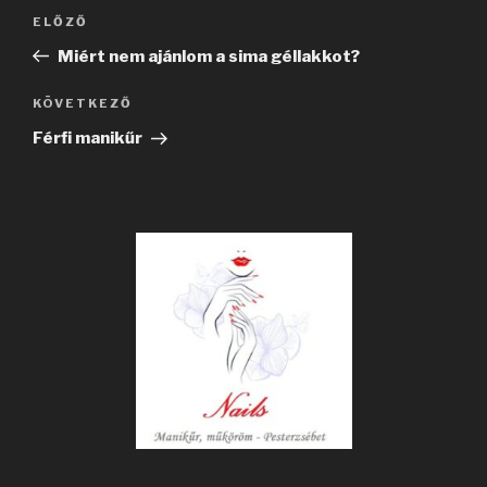
Bejegyzés
Korábbi
ELŐZŐ
navigáció
bejegyzés
Miért nem ajánlom a sima géllakkot?
Következő
KÖVETKEZŐ
bejegyzés
Férfi manikűr