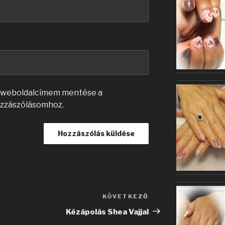
s weboldalcímem mentése a
zzászólásomhoz.
KÖVETKEZŐ
Következő
bejegyzés
Kézápolás Shea Vajjal