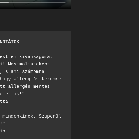
NDTÁTOK:
extrém kívánságomat 
i! Maximalistaként 
, s ami számomra 
hogy allergiás kezemre 
tt allergén mentes 
elét is!”

tta

 mindenkinek. Szuperűl 
!”

in
