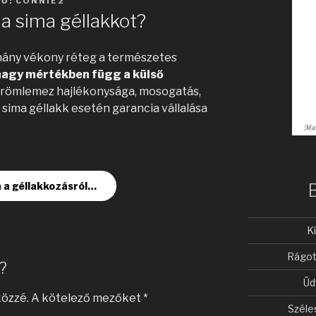
ZŐ:
CONNIE2
a sima géllakkot?
hány vékony réteg a természetes
agy mértékben függ a külső
römlemez hajlékonysága, mosogatás,
 sima géllakk esetén garancia vállalása
 a géllakkozásról…
K
Rágot
?
Üd
közzé.
A kötelező mezőket
*
Széle