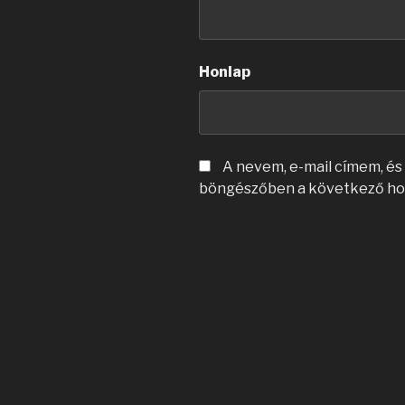
Honlap
A nevem, e-mail címem, é
böngészőben a következő ho
Bejegyzés
navigáció