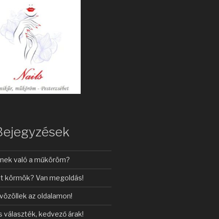
Bejegyzések
inek való a műköröm?
t körmök? Van megoldás!
vözöllek az oldalamon!
s választék, kedvező árak!