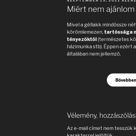
BEKÜLDVE:
SZEPTEMBER 19, 2021
SZER
Miért nem ajánlom 
Mivel a géllakk mindössze né
körömlemezen,
tartóssága n
tényezőktől
(természetes kö
házimunka stb). Éppen ezért a
általában nem jellemző.
Bővebben
Vélemény, hozzászólás
Az e-mail címet nem tesszük 
karakterrel jelöltük