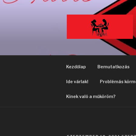
Tartalomhoz
Kezdőlap
Bemutatkozás
Ide várlak!
Problémás körm
Kinek való a műköröm?