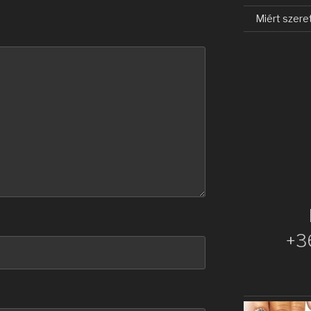
Miért szere
+3