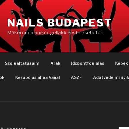
NAILS BUDAPEST
Műköröm, manikűr, géllakk Pesterzsébeten
Szolgáltatásaim
Árak
Időpontfoglalás
Képek
ök
Kézápolás Shea Vajjal
ÁSZF
Adatvédelmi nyil