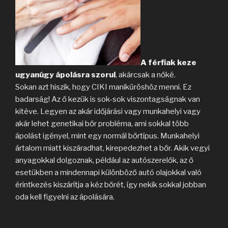
A férfiak keze
ugyanúgy ápolásra szorul
, akárcsak a nőké.
Sokan azt hiszik, hogy CIKI manikűröshöz menni. Ez
badarság! Az ő kezük is sok-sok viszontagságnak van
kitéve. Legyen az akár időjárási vagy munkahelyi vagy
akár lehet genetikai bőr probléma, ami sokkal több
ápolást igényel, mint egy normál bőrtípus. Munkahelyi
ártalom miatt kiszáradhat, kirepedezhet a bőr. Akik vegyi
anyagokkal dolgoznak, például az autószerelők, az ő
esetükben a mindennapi különböző autó olajokkal való
érintkezés kiszárítja a kéz bőrét, így nekik sokkal jobban
oda kell figyelni az ápolására.