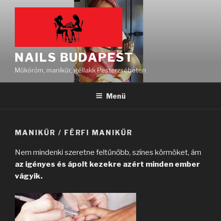
Tartalomhoz
NAILS BUDAPEST
Műköröm, manikűr, géllakk Pesterzsébeten
Menü
MANIKŰR / FÉRFI MANIKŰR
Nem mindenki szeretne feltűnőbb, színes körmöket, ám
az igényes és ápolt kezekre azért minden ember
vágyik.