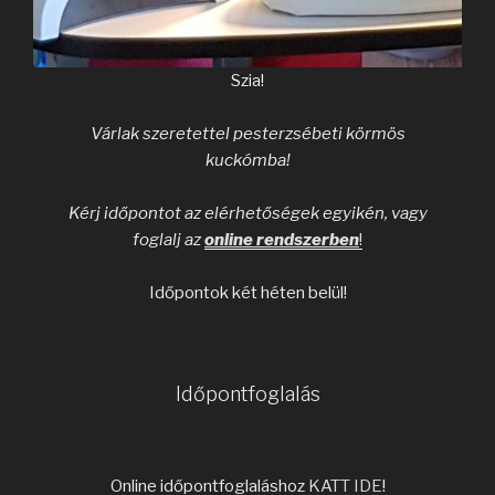
Szia!
Várlak szeretettel pesterzsébeti körmös
kuckómba!
Kérj időpontot az elérhetőségek egyikén, vagy
foglalj az
online rendszerben
!
Időpontok két héten belül!
Időpontfoglalás
Online időpontfoglaláshoz
KATT IDE
!